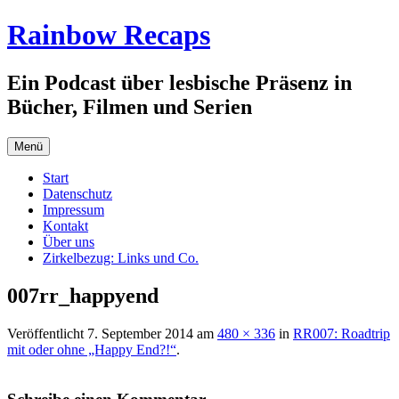
Zum
Rainbow Recaps
Inhalt
springen
Ein Podcast über lesbische Präsenz in
Bücher, Filmen und Serien
Menü
Start
Datenschutz
Impressum
Kontakt
Über uns
Zirkelbezug: Links und Co.
007rr_happyend
Veröffentlicht
7. September 2014
am
480 × 336
in
RR007: Roadtrip
mit oder ohne „Happy End?!“
.