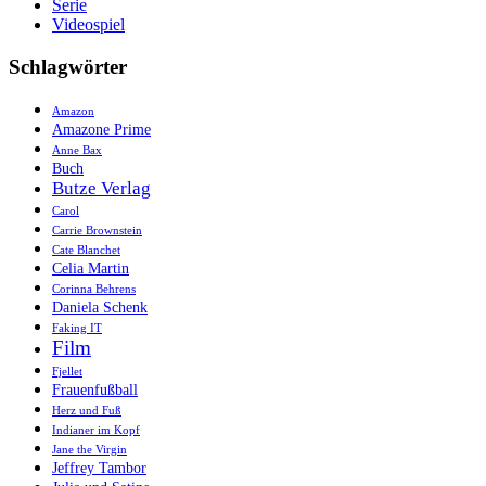
Serie
Videospiel
Schlagwörter
Amazon
Amazone Prime
Anne Bax
Buch
Butze Verlag
Carol
Carrie Brownstein
Cate Blanchet
Celia Martin
Corinna Behrens
Daniela Schenk
Faking IT
Film
Fjellet
Frauenfußball
Herz und Fuß
Indianer im Kopf
Jane the Virgin
Jeffrey Tambor