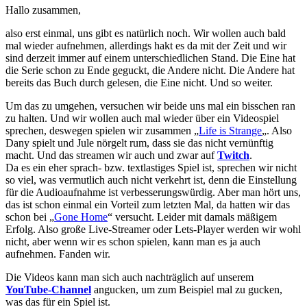
Hallo zusammen,
also erst einmal, uns gibt es natürlich noch. Wir wollen auch bald
mal wieder aufnehmen, allerdings hakt es da mit der Zeit und wir
sind derzeit immer auf einem unterschiedlichen Stand. Die Eine hat
die Serie schon zu Ende geguckt, die Andere nicht. Die Andere hat
bereits das Buch durch gelesen, die Eine nicht. Und so weiter.
Um das zu umgehen, versuchen wir beide uns mal ein bisschen ran
zu halten. Und wir wollen auch mal wieder über ein Videospiel
sprechen, deswegen spielen wir zusammen „
Life is Strange
„. Also
Dany spielt und Jule nörgelt rum, dass sie das nicht vernünftig
macht. Und das streamen wir auch und zwar auf
Twitch
.
Da es ein eher sprach- bzw. textlastiges Spiel ist, sprechen wir nicht
so viel, was vermutlich auch nicht verkehrt ist, denn die Einstellung
für die Audioaufnahme ist verbesserungswürdig. Aber man hört uns,
das ist schon einmal ein Vorteil zum letzten Mal, da hatten wir das
schon bei „
Gone Home
“ versucht. Leider mit damals mäßigem
Erfolg. Also große Live-Streamer oder Lets-Player werden wir wohl
nicht, aber wenn wir es schon spielen, kann man es ja auch
aufnehmen. Fanden wir.
Die Videos kann man sich auch nachträglich auf unserem
YouTube-Channel
angucken, um zum Beispiel mal zu gucken,
was das für ein Spiel ist.