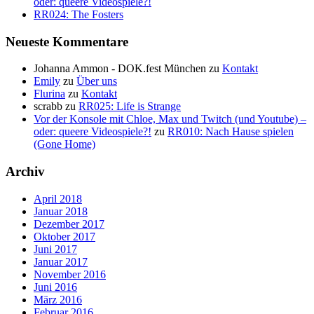
oder: queere Videospiele?!
RR024: The Fosters
Neueste Kommentare
Johanna Ammon - DOK.fest München
zu
Kontakt
Emily
zu
Über uns
Flurina
zu
Kontakt
scrabb
zu
RR025: Life is Strange
Vor der Konsole mit Chloe, Max und Twitch (und Youtube) –
oder: queere Videospiele?!
zu
RR010: Nach Hause spielen
(Gone Home)
Archiv
April 2018
Januar 2018
Dezember 2017
Oktober 2017
Juni 2017
Januar 2017
November 2016
Juni 2016
März 2016
Februar 2016