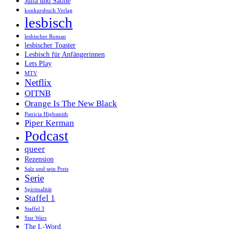
Julia und Satine
konkursbuch Verlag
lesbisch
lesbischer Roman
lesbischer Toaster
Lesbisch für Anfängerinnen
Lets Play
MTV
Netflix
OITNB
Orange Is The New Black
Patricia Highsmith
Piper Kerman
Podcast
queer
Rezension
Salz und sein Preis
Serie
Spiritualität
Staffel 1
Staffel 3
Star Wars
The L-Word