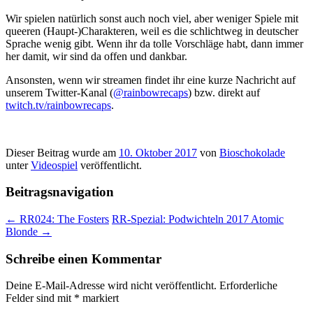
Wir spielen natürlich sonst auch noch viel, aber weniger Spiele mit
queeren (Haupt-)Charakteren, weil es die schlichtweg in deutscher
Sprache wenig gibt. Wenn ihr da tolle Vorschläge habt, dann immer
her damit, wir sind da offen und dankbar.
Ansonsten, wenn wir streamen findet ihr eine kurze Nachricht auf
unserem Twitter-Kanal (
@rainbowrecaps
) bzw. direkt auf
twitch.tv/rainbowrecaps
.
Dieser Beitrag wurde am
10. Oktober 2017
von
Bioschokolade
unter
Videospiel
veröffentlicht.
Beitragsnavigation
←
RR024: The Fosters
RR-Spezial: Podwichteln 2017 Atomic
Blonde
→
Schreibe einen Kommentar
Deine E-Mail-Adresse wird nicht veröffentlicht.
Erforderliche
Felder sind mit
*
markiert