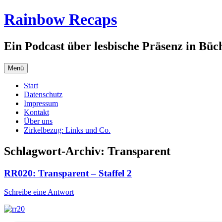
Zum
Rainbow Recaps
Inhalt
springen
Ein Podcast über lesbische Präsenz in Büc
Menü
Start
Datenschutz
Impressum
Kontakt
Über uns
Zirkelbezug: Links und Co.
Schlagwort-Archiv:
Transparent
RR020: Transparent – Staffel 2
Schreibe eine Antwort