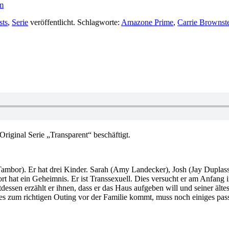
m
sts
,
Serie
veröffentlicht. Schlagworte:
Amazone Prime
,
Carrie Brownst
Original Serie „Transparent“ beschäftigt.
y Tambor). Er hat drei Kinder. Sarah (Amy Landecker), Josh (Jay Dupl
t hat ein Geheimnis. Er ist Transsexuell. Dies versucht er am Anfang
tdessen erzählt er ihnen, dass er das Haus aufgeben will und seiner ält
 es zum richtigen Outing vor der Familie kommt, muss noch einiges pas