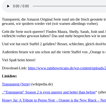
Transparent, die Amazon Original Serie rund um die frisch geoutete tr
gewarnt, wir spoilern wieder viel (wir warnen allerdings vorher).
Geht die Serie noch queerer? Finden Maura, Shelly, Sarah, Josh und A
vielleicht vorher gewusst haben? Das und mehr besprechen wir in unse
Und wie hat euch Staffel 2 gefallen? Besser, schlechter, gleich doof/to
Außerdem freuen wir uns schon auf die vierte Staffel von „Orange 
Viel Spaß beim hören!
Download-Link:
https://www.rainbowrecaps.de/wp-content/uploads/
Linkliste:
Transparent (Serie)
(wikipedia.de)
„
“Transparent” Season 2 is even queerer and better than before
“ (afte
Honey Jar: A Tribute to Peeno Noir – Orange is the New Black – Net