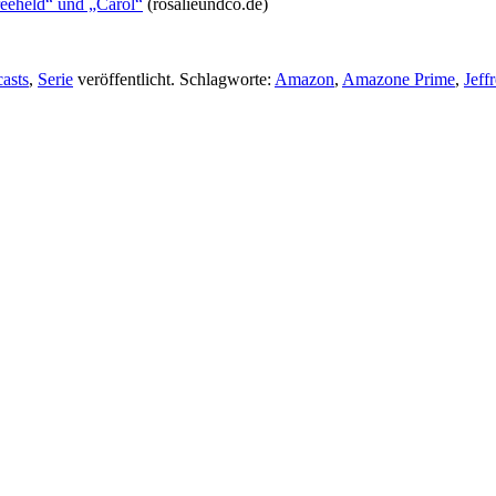
eeheld“ und „Carol“
(rosalieundco.de)
asts
,
Serie
veröffentlicht. Schlagworte:
Amazon
,
Amazone Prime
,
Jeff