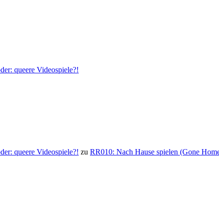
der: queere Videospiele?!
der: queere Videospiele?!
zu
RR010: Nach Hause spielen (Gone Hom