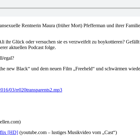
ansexuelle Rentnerin Maura (früher Mort) Pfefferman und ihrer Familie 
li ihr Glück oder versuchen sie es verzweifelt zu boykottieren? Gefäll
rer aktuellen Podcast folge.
ll/egal?
is the new Black“ und dem neuen Film „Freeheld“ und schwärmen wiede
2016/03/rr020transparents2.mp3
rellen.com)
flix [HD]
(youtube.com – lustiges Musikvideo vom „Cast“)