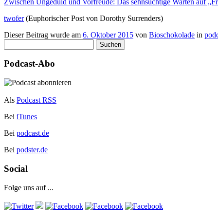
Zwischen Ungeduld und Vorfreude: Das sehnsüchtige Warten auf „Fr
twofer
(Euphorischer Post von Dorothy Surrenders)
Dieser Beitrag wurde am
6. Oktober 2015
von
Bioschokolade
in
podc
Suchen
nach:
Podcast-Abo
Als
Podcast RSS
Bei
iTunes
Bei
podcast.de
Bei
podster.de
Social
Folge uns auf ...