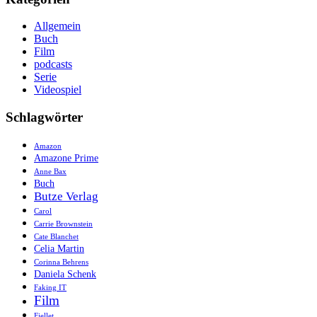
Allgemein
Buch
Film
podcasts
Serie
Videospiel
Schlagwörter
Amazon
Amazone Prime
Anne Bax
Buch
Butze Verlag
Carol
Carrie Brownstein
Cate Blanchet
Celia Martin
Corinna Behrens
Daniela Schenk
Faking IT
Film
Fjellet