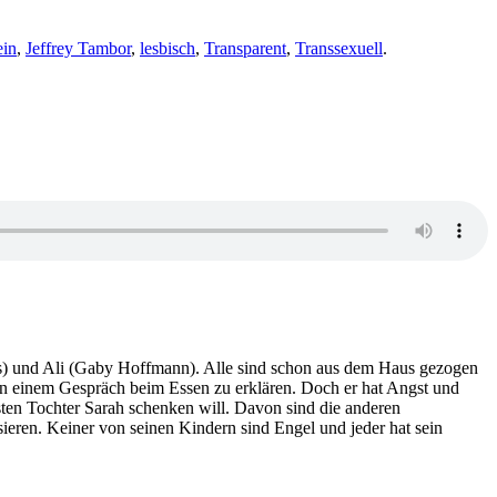
ein
,
Jeffrey Tambor
,
lesbisch
,
Transparent
,
Transsexuell
.
ass) und Ali (Gaby Hoffmann). Alle sind schon aus dem Haus gezogen
 in einem Gespräch beim Essen zu erklären. Doch er hat Angst und
esten Tochter Sarah schenken will. Davon sind die anderen
sieren. Keiner von seinen Kindern sind Engel und jeder hat sein