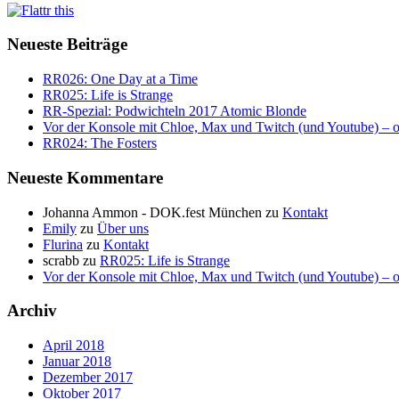
Neueste Beiträge
RR026: One Day at a Time
RR025: Life is Strange
RR-Spezial: Podwichteln 2017 Atomic Blonde
Vor der Konsole mit Chloe, Max und Twitch (und Youtube) – o
RR024: The Fosters
Neueste Kommentare
Johanna Ammon - DOK.fest München
zu
Kontakt
Emily
zu
Über uns
Flurina
zu
Kontakt
scrabb
zu
RR025: Life is Strange
Vor der Konsole mit Chloe, Max und Twitch (und Youtube) – o
Archiv
April 2018
Januar 2018
Dezember 2017
Oktober 2017