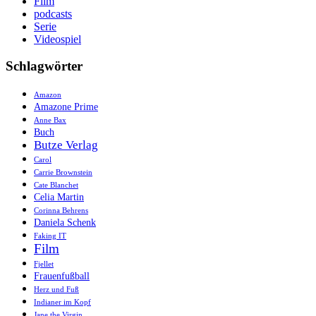
Film
podcasts
Serie
Videospiel
Schlagwörter
Amazon
Amazone Prime
Anne Bax
Buch
Butze Verlag
Carol
Carrie Brownstein
Cate Blanchet
Celia Martin
Corinna Behrens
Daniela Schenk
Faking IT
Film
Fjellet
Frauenfußball
Herz und Fuß
Indianer im Kopf
Jane the Virgin