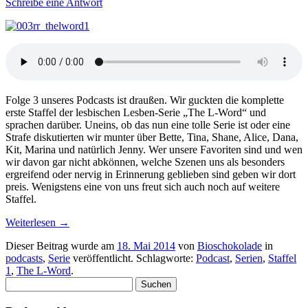
Schreibe eine Antwort
Folge 3 unseres Podcasts ist draußen. Wir guckten die komplette
erste Staffel der lesbischen Lesben-Serie „The L-Word“ und
sprachen darüber. Uneins, ob das nun eine tolle Serie ist oder eine
Strafe diskutierten wir munter über Bette, Tina, Shane, Alice, Dana,
Kit, Marina und natürlich Jenny. Wer unsere Favoriten sind und wen
wir davon gar nicht abkönnen, welche Szenen uns als besonders
ergreifend oder nervig in Erinnerung geblieben sind geben wir dort
preis. Wenigstens eine von uns freut sich auch noch auf weitere
Staffel.
Weiterlesen
→
Dieser Beitrag wurde am
18. Mai 2014
von
Bioschokolade
in
podcasts
,
Serie
veröffentlicht. Schlagworte:
Podcast
,
Serien
,
Staffel
1
,
The L-Word
.
Suchen
nach: