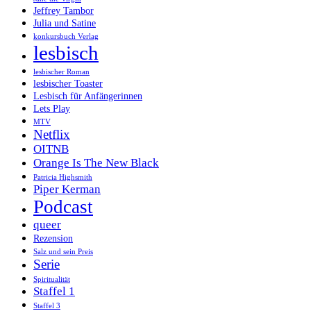
Jeffrey Tambor
Julia und Satine
konkursbuch Verlag
lesbisch
lesbischer Roman
lesbischer Toaster
Lesbisch für Anfängerinnen
Lets Play
MTV
Netflix
OITNB
Orange Is The New Black
Patricia Highsmith
Piper Kerman
Podcast
queer
Rezension
Salz und sein Preis
Serie
Spiritualität
Staffel 1
Staffel 3