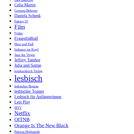
Celia Martin
Corinna Behrens
Daniela Schenk
Faking IT
Film
Fjellet
Frauenfußball
Herz und Fuß
Indianer im Kopf
Jane the Virgin
Jeffrey Tambor
Julia und Satine
konkursbuch Verlag
lesbisch
lesbischer Roman
lesbischer Toaster
Lesbisch für Anfängerinnen
Lets Play
MTV
Netflix
OITNB
Orange Is The New Black
Patricia Highsmith