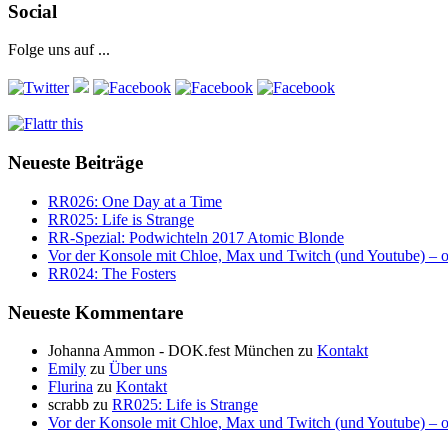
Social
Folge uns auf ...
Neueste Beiträge
RR026: One Day at a Time
RR025: Life is Strange
RR-Spezial: Podwichteln 2017 Atomic Blonde
Vor der Konsole mit Chloe, Max und Twitch (und Youtube) – o
RR024: The Fosters
Neueste Kommentare
Johanna Ammon - DOK.fest München
zu
Kontakt
Emily
zu
Über uns
Flurina
zu
Kontakt
scrabb
zu
RR025: Life is Strange
Vor der Konsole mit Chloe, Max und Twitch (und Youtube) – o