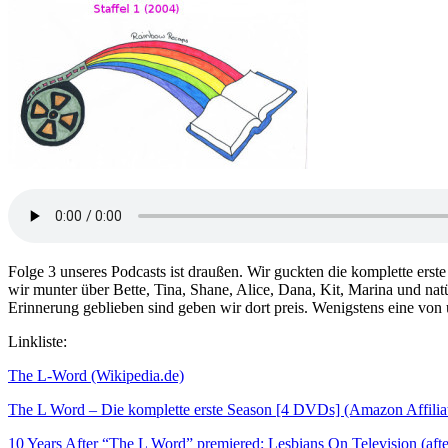
Folge 3 unseres Podcasts ist draußen. Wir guckten die komplette erste
wir munter über Bette, Tina, Shane, Alice, Dana, Kit, Marina und na
Erinnerung geblieben sind geben wir dort preis. Wenigstens eine von u
Linkliste:
The L-Word (Wikipedia.de)
The L Word – Die komplette erste Season [4 DVDs] (Amazon Affilia
10 Years After “The L Word” premiered: Lesbians On Television (afte