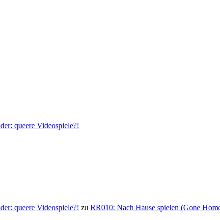
der: queere Videospiele?!
der: queere Videospiele?!
zu
RR010: Nach Hause spielen (Gone Hom