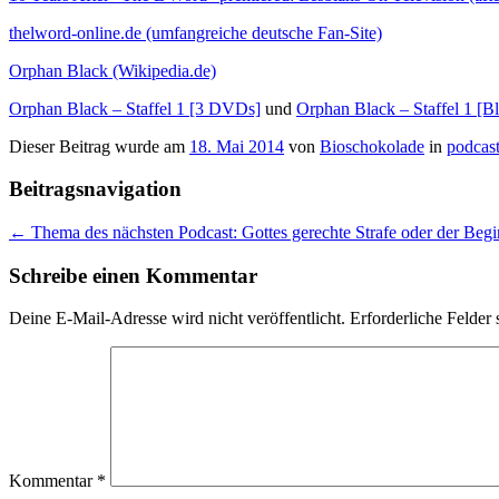
thelword-online.de (umfangreiche deutsche Fan-Site)
Orphan Black (Wikipedia.de)
Orphan Black – Staffel 1 [3 DVDs]
und
Orphan Black – Staffel 1 [Bl
Dieser Beitrag wurde am
18. Mai 2014
von
Bioschokolade
in
podcas
Beitragsnavigation
←
Thema des nächsten Podcast: Gottes gerechte Strafe oder der Begi
Schreibe einen Kommentar
Deine E-Mail-Adresse wird nicht veröffentlicht.
Erforderliche Felder 
Kommentar
*