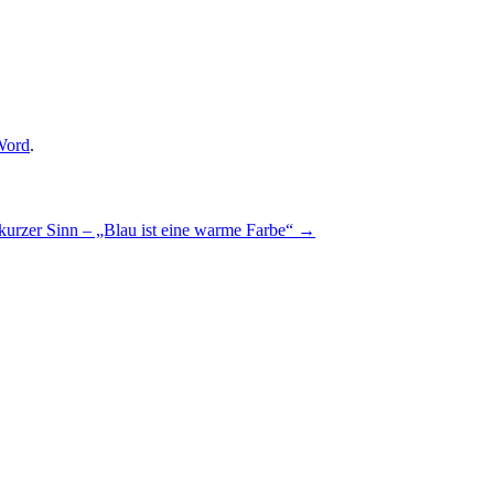
Word
.
urzer Sinn – „Blau ist eine warme Farbe“
→