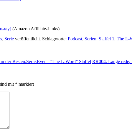
u-ray]
(Amazon Affiliate-Links)
ts
,
Serie
veröffentlicht. Schlagworte:
Podcast
,
Serien
,
Staffel 1
,
The L-
nn der Besten.Serie.Ever – “The L-Word” Staffel
RR004: Lange rede, k
sind mit
*
markiert