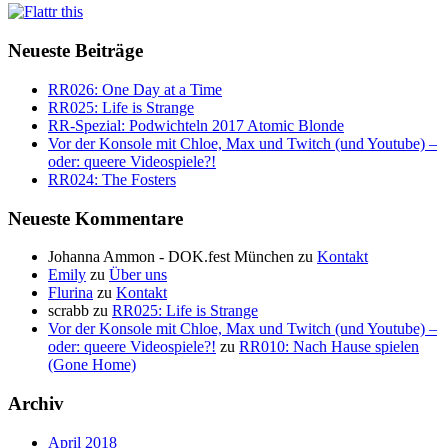
Neueste Beiträge
RR026: One Day at a Time
RR025: Life is Strange
RR-Spezial: Podwichteln 2017 Atomic Blonde
Vor der Konsole mit Chloe, Max und Twitch (und Youtube) –
oder: queere Videospiele?!
RR024: The Fosters
Neueste Kommentare
Johanna Ammon - DOK.fest München
zu
Kontakt
Emily
zu
Über uns
Flurina
zu
Kontakt
scrabb
zu
RR025: Life is Strange
Vor der Konsole mit Chloe, Max und Twitch (und Youtube) –
oder: queere Videospiele?!
zu
RR010: Nach Hause spielen
(Gone Home)
Archiv
April 2018