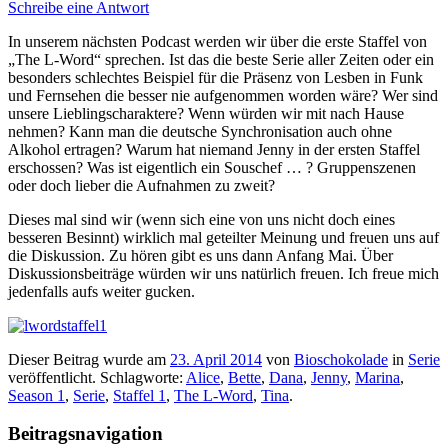
Schreibe eine Antwort
In unserem nächsten Podcast werden wir über die erste Staffel von
„The L-Word“ sprechen. Ist das die beste Serie aller Zeiten oder ein
besonders schlechtes Beispiel für die Präsenz von Lesben in Funk
und Fernsehen die besser nie aufgenommen worden wäre? Wer sind
unsere Lieblingscharaktere? Wenn würden wir mit nach Hause
nehmen? Kann man die deutsche Synchronisation auch ohne
Alkohol ertragen? Warum hat niemand Jenny in der ersten Staffel
erschossen? Was ist eigentlich ein Souschef … ? Gruppenszenen
oder doch lieber die Aufnahmen zu zweit?
Dieses mal sind wir (wenn sich eine von uns nicht doch eines
besseren Besinnt) wirklich mal geteilter Meinung und freuen uns auf
die Diskussion. Zu hören gibt es uns dann Anfang Mai. Über
Diskussionsbeiträge würden wir uns natürlich freuen. Ich freue mich
jedenfalls aufs weiter gucken.
Dieser Beitrag wurde am
23. April 2014
von
Bioschokolade
in
Serie
veröffentlicht. Schlagworte:
Alice
,
Bette
,
Dana
,
Jenny
,
Marina
,
Season 1
,
Serie
,
Staffel 1
,
The L-Word
,
Tina
.
Beitragsnavigation