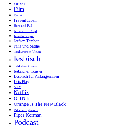
Faking IT
Film
Fjellet
Frauenfußball
Herz und Fuß
Indianer im Kopf
Jane the Virgin
Jeffrey Tambor
Julia und Satine
konkursbuch Verlag
lesbisch
lesbischer Roman
lesbischer Toaster
Lesbisch für Anfängerinnen
Lets Play
MTV
Netflix
OITNB
Orange Is The New Black
Patricia Highsmith
Piper Kerman
Podcast