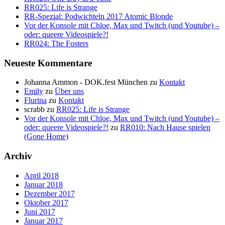
RR025: Life is Strange
RR-Spezial: Podwichteln 2017 Atomic Blonde
Vor der Konsole mit Chloe, Max und Twitch (und Youtube) –
oder: queere Videospiele?!
RR024: The Fosters
Neueste Kommentare
Johanna Ammon - DOK.fest München
zu
Kontakt
Emily
zu
Über uns
Flurina
zu
Kontakt
scrabb
zu
RR025: Life is Strange
Vor der Konsole mit Chloe, Max und Twitch (und Youtube) –
oder: queere Videospiele?!
zu
RR010: Nach Hause spielen
(Gone Home)
Archiv
April 2018
Januar 2018
Dezember 2017
Oktober 2017
Juni 2017
Januar 2017