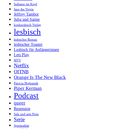
Indianer im Kopf
Jane the Virgin
Jeffrey Tambor
Julia und Satine
konkursbuch Verlag
lesbisch
lesbischer Roman
lesbischer Toaster
Lesbisch für Anfängerinnen
Lets Play
MTV
Netflix
OITNB
Orange Is The New Black
Patricia Highsmith
Piper Kerman
Podcast
queer
Rezension
Salz und sein Preis
Serie
Spiritualität