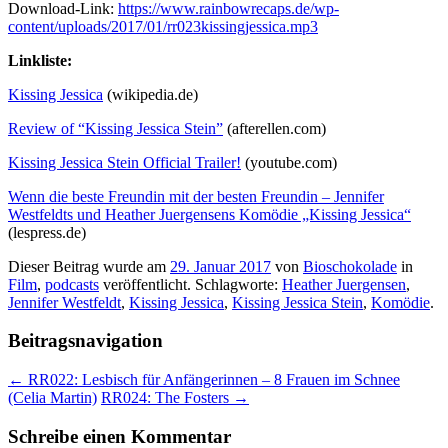
Download-Link:
https://www.rainbowrecaps.de/wp-
content/uploads/2017/01/rr023kissingjessica.mp3
Linkliste:
Kissing Jessica
(wikipedia.de)
Review of “Kissing Jessica Stein”
(afterellen.com)
Kissing Jessica Stein Official Trailer!
(youtube.com)
Wenn die beste Freundin mit der besten Freundin – Jennifer
Westfeldts und Heather Juergensens Komödie „Kissing Jessica“
(lespress.de)
Dieser Beitrag wurde am
29. Januar 2017
von
Bioschokolade
in
Film
,
podcasts
veröffentlicht. Schlagworte:
Heather Juergensen
,
Jennifer Westfeldt
,
Kissing Jessica
,
Kissing Jessica Stein
,
Komödie
.
Beitragsnavigation
←
RR022: Lesbisch für Anfängerinnen – 8 Frauen im Schnee
(Celia Martin)
RR024: The Fosters
→
Schreibe einen Kommentar