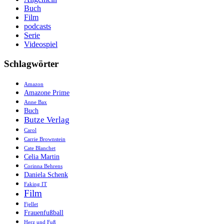
Buch
Film
podcasts
Serie
Videospiel
Schlagwörter
Amazon
Amazone Prime
Anne Bax
Buch
Butze Verlag
Carol
Carrie Brownstein
Cate Blanchet
Celia Martin
Corinna Behrens
Daniela Schenk
Faking IT
Film
Fjellet
Frauenfußball
Herz und Fuß