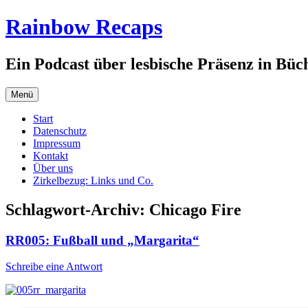
Zum
Rainbow Recaps
Inhalt
springen
Ein Podcast über lesbische Präsenz in Büc
Menü
Start
Datenschutz
Impressum
Kontakt
Über uns
Zirkelbezug: Links und Co.
Schlagwort-Archiv:
Chicago Fire
RR005: Fußball und „Margarita“
Schreibe eine Antwort