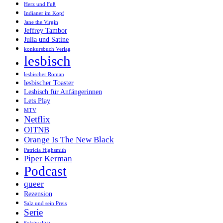
Herz und Fuß
Indianer im Kopf
Jane the Virgin
Jeffrey Tambor
Julia und Satine
konkursbuch Verlag
lesbisch
lesbischer Roman
lesbischer Toaster
Lesbisch für Anfängerinnen
Lets Play
MTV
Netflix
OITNB
Orange Is The New Black
Patricia Highsmith
Piper Kerman
Podcast
queer
Rezension
Salz und sein Preis
Serie