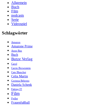
Allgemein
Buch
Film
podcasts
Serie
Videospiel
Schlagwörter
Amazon
Amazone Prime
Anne Bax
Buch
Butze Verlag
Carol
Carrie Brownstein
Cate Blanchet
Celia Martin
Corinna Behrens
Daniela Schenk
Faking IT
Film
Fjellet
Frauenfußball