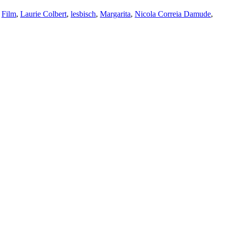
,
Film
,
Laurie Colbert
,
lesbisch
,
Margarita
,
Nicola Correia Damude
,