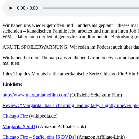
Wir haben uns wieder getroffen und – anders als geplant – dieses ma
stehenden – kanadischen Familie lebt, arbeitet und nun um ihren Job 
WM – daher auch der leicht genervte Grundtun bei der Begrüßung (de
AKUTE SPOILERWARNUNG: Wir reden im Podcast auch über das End
Wir haben bei dem Thema ja aus zeitlichen Gründen etwas umdisponie
mal tuen.
Jules Tipp des Monats ist die amerikanische Serie Chicago Fire! Ein H
Linkliste:
http://www.margaritathefilm.com/
(Offizielle Seite zum Film)
Review: “Margarita” has a charming leading lady, slightly uneven plo
Chicago Fire
(wikipedia.de)
Margarita (OmU)
(Amazon Affiliate-Link)
Chicago Fire – Staffel eins [6 DVDs]
(Amazon Affiliate-Link)