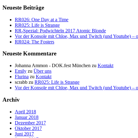
Neueste Beiträge
RR026: One Day at a Time
RR025: Life is Strange
RR-Spezial: Podwichteln 2017 Atomic Blonde
Vor der Konsole mit Chloe, Max und Twitch (und Youtube) – o
RR024: The Fosters
Neueste Kommentare
Johanna Ammon - DOK.fest München
zu
Kontakt
Emily
zu
Über uns
Flurina
zu
Kontakt
scrabb
zu
RR025: Life is Strange
Vor der Konsole mit Chloe, Max und Twitch (und Youtube) – o
Archiv
April 2018
Januar 2018
Dezember 2017
Oktober 2017
Juni 2017